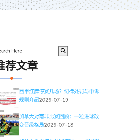
推荐文章
西甲红牌停赛几场？纪律处罚与申诉
规则介绍
2026-07-19
加拿大对南非比赛回顾：一粒进球改
变晋级格局
2026-07-18