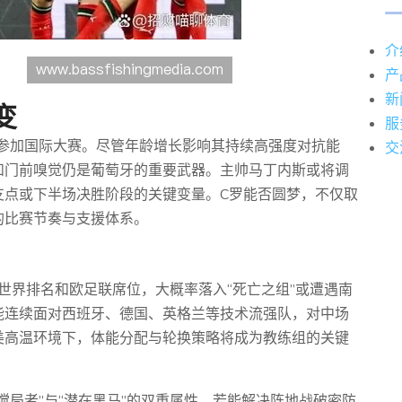
介
产
新
变
服
一次参加国际大赛。尽管年龄增长影响其持续高强度对抗能
交
和门前嗅觉仍是葡萄牙的重要武器。主帅马丁内斯或将调
支点或下半场决胜阶段的关键变量。C罗能否圆梦，不仅取
的比赛节奏与支援体系。
的世界排名和欧足联席位，大概率落入“死亡之组”或遭遇南
能连续面对西班牙、德国、英格兰等技术流强队，对中场
美高温环境下，体能分配与轮换策略将成为教练组的关键
搅局者”与“潜在黑马”的双重属性。若能解决阵地战破密防