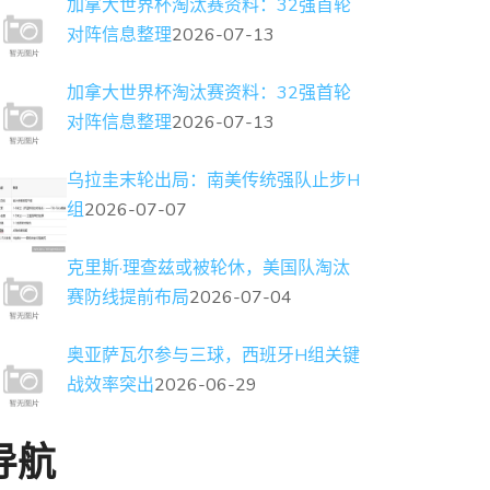
加拿大世界杯淘汰赛资料：32强首轮
对阵信息整理
2026-07-13
加拿大世界杯淘汰赛资料：32强首轮
对阵信息整理
2026-07-13
乌拉圭末轮出局：南美传统强队止步H
组
2026-07-07
克里斯·理查兹或被轮休，美国队淘汰
赛防线提前布局
2026-07-04
奥亚萨瓦尔参与三球，西班牙H组关键
战效率突出
2026-06-29
导航