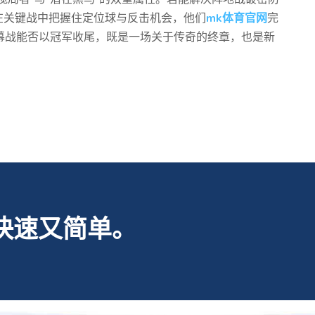
在关键战中把握住定位球与反击机会，他们
mk体育官网
完
谢幕战能否以冠军收尾，既是一场关于传奇的终章，也是新
快速又简单。