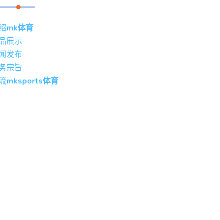
绍
mk体育
品展示
闻发布
务宗旨
流
mksports体育