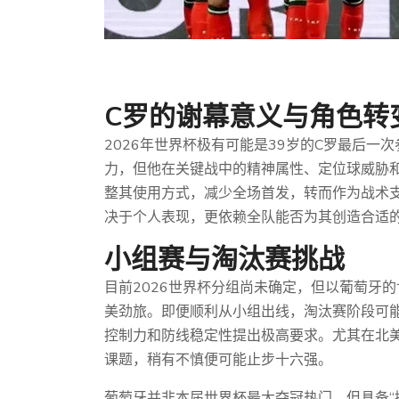
C罗的谢幕意义与角色转
2026年世界杯极有可能是39岁的C罗最后
力，但他在关键战中的精神属性、定位球威胁
整其使用方式，减少全场首发，转而作为战术
决于个人表现，更依赖全队能否为其创造合适
小组赛与淘汰赛挑战
目前2026世界杯分组尚未确定，但以葡萄牙
美劲旅。即便顺利从小组出线，淘汰赛阶段可
控制力和防线稳定性提出极高要求。尤其在北
课题，稍有不慎便可能止步十六强。
葡萄牙并非本届世界杯最大夺冠热门，但具备“