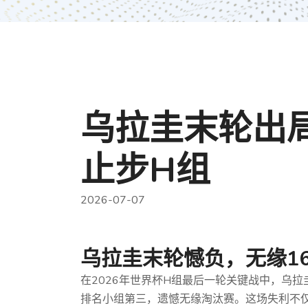
乌拉圭末轮出
止步H组
2026-07-07
乌拉圭末轮憾负，无缘1
在2026年世界杯H组最后一轮关键战中，乌拉
排名小组第三，遗憾无缘淘汰赛。这场失利不