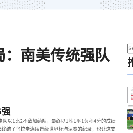
局：南美传统强队
6强
圭队以1比2不敌加纳队，最终以1胜1平1负积4分的成绩
仅终结了乌拉圭连续晋级世界杯淘汰赛的纪录，也让这支