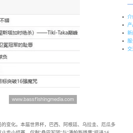
介
产
新
服
交
局的变化。本届世界杯，巴西、阿根廷、乌拉圭、厄瓜多
步小组赛，仅剩“桑巴军团”与“潘帕斯雄鹰”挺进16