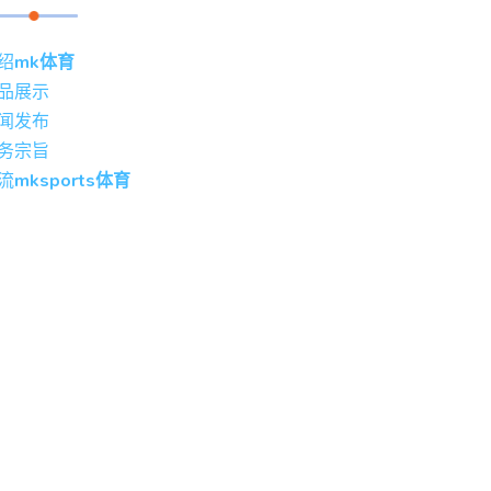
绍
mk体育
品展示
闻发布
务宗旨
流
mksports体育