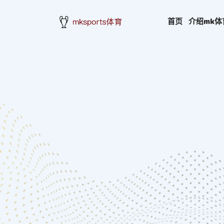
首页
介绍
mk体