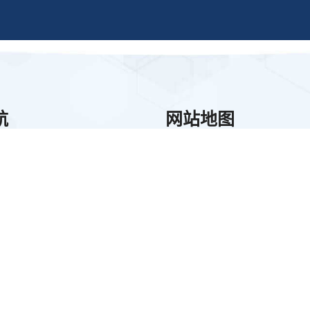
航
网站地图
介绍
mk体育
产品展示
SiteMap
新闻发布
服务宗旨
交流
mksports体育