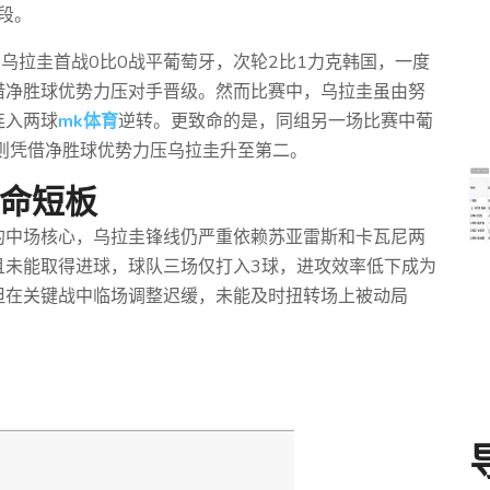
段。
乌拉圭首战0比0战平葡萄牙，次轮2比1力克韩国，一度
借净胜球优势力压对手晋级。然而比赛中，乌拉圭虽由努
连入两球
mk体育
逆转。更致命的是，同组另一场比赛中葡
则凭借净胜球优势力压乌拉圭升至第二。
命短板
的中场核心，乌拉圭锋线仍严重依赖苏亚雷斯和卡瓦尼两
且未能取得进球，球队三场仅打入3球，进攻效率低下成为
但在关键战中临场调整迟缓，未能及时扭转场上被动局