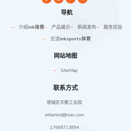
导航
介绍
mk体育
产品展示
新闻发布
服务宗旨
交流
mksports体育
网站地图
SiteMap
联系方式
德城区天衢工业园
inflamed@mac.com
17668713894