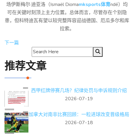
场伊斯梅尔·迪亚洛（Ismaël Dioma
mksports体育
ndé）均
可在关键时刻顶上主力位置。总体而言，尽管存在个别隐
患，但科特迪瓦有望以较完整阵容迎战德国、厄瓜多尔和库
拉索。
下一篇
推荐文章
西甲红牌停赛几场？纪律处罚与申诉规则介绍
2026-07-19
加拿大对南非比赛回顾：一粒进球改变晋级格局
2026-07-18