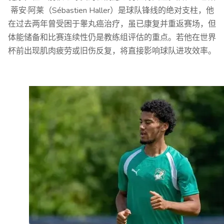
蒂安·阿莱（Sébastien Haller）是球队锋线的绝对支柱，他
在过去两年曾受困于睾丸癌治疗，虽已康复并重返赛场，但
体能储备和比赛连续性仍是教练组评估的重点。若他在世界
杯前出现肌肉疲劳或旧伤反复，将直接影响球队进攻效率。