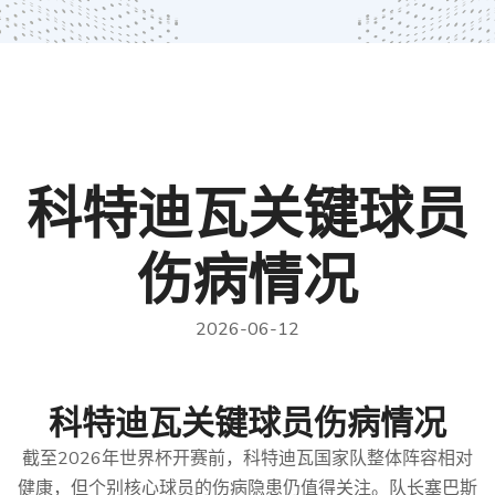
科特迪瓦关键球员
伤病情况
2026-06-12
科特迪瓦关键球员伤病情况
截至2026年世界杯开赛前，科特迪瓦国家队整体阵容相对
健康，但个别核心球员的伤病隐患仍值得关注。队长塞巴斯