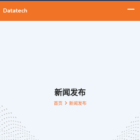
新闻发布
首页
新闻发布