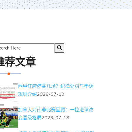
推荐文章
西甲红牌停赛几场？纪律处罚与申诉
规则介绍
2026-07-19
加拿大对南非比赛回顾：一粒进球改
变晋级格局
2026-07-18