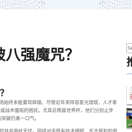
破八强魔咒？
？
赛场始终未能重现辉煌。尽管近年来阵容星光熠熠，人才辈
”或战术僵局的困扰。尤其近两届世界杯，他们分别止步
的突破仍差一口气。
，却并非高枕无忧。同组对手既有技术细腻、反击犀利的南