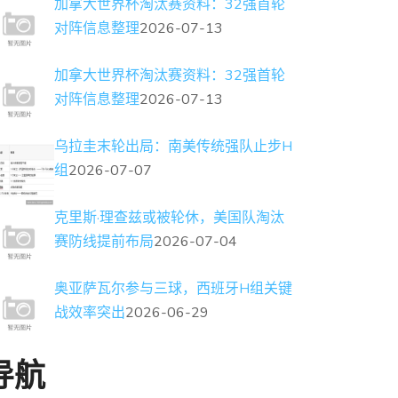
加拿大世界杯淘汰赛资料：32强首轮
对阵信息整理
2026-07-13
加拿大世界杯淘汰赛资料：32强首轮
对阵信息整理
2026-07-13
乌拉圭末轮出局：南美传统强队止步H
组
2026-07-07
克里斯·理查兹或被轮休，美国队淘汰
赛防线提前布局
2026-07-04
奥亚萨瓦尔参与三球，西班牙H组关键
战效率突出
2026-06-29
导航