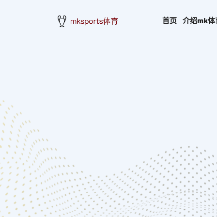
首页
介绍
mk体