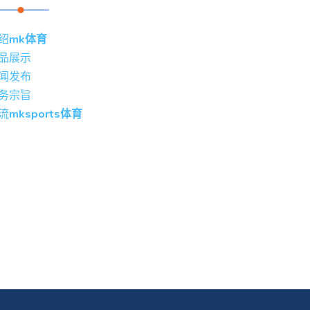
绍
mk体育
品展示
闻发布
务宗旨
流
mksports体育