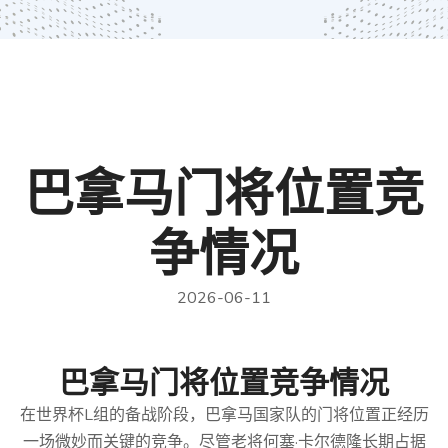
巴拿马门将位置竞
争情况
2026-06-11
巴拿马门将位置竞争情况
在世界杯L组的备战阶段，巴拿马国家队的门将位置正经历
一场微妙而关键的竞争。尽管老将何塞·卡尔德隆长期占据