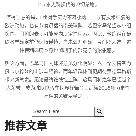
上寻求更新换代的迫切意愿。
值得注意的是，L组对手实力不容小觑——既有技术细腻的
欧洲劲旅，也有节奏迅猛的南美球队。若巴拿马希望从小组
突围，门将的表现可能成为决定性因素。因此，教练组在最
终名单确定前仍保持谨慎，尚未公开明确一号门将人选，这
种模糊态度本身也加剧了内部竞争的紧张感。
舆论方面，巴拿马国内球迷意见分化明显：老一辈支持者力
挺卡尔德隆的忠诚与经验，而年轻群体则更期待罗德里格斯
带来新气象。无论最终谁披挂上阵，这场门将之争已超越个
人荣誉，成为球队能否在世界杯舞台上延续2018年历史性
亮相的关键变量之一。
推荐文章