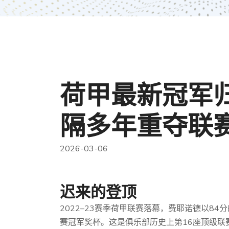
荷甲最新冠军
隔多年重夺联
2026-03-06
迟来的登顶
2022–23赛季荷甲联赛落幕，费耶诺德以8
赛冠军奖杯。这是俱乐部历史上第16座顶级联赛