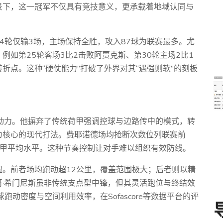
景下，这一冠军不仅具有竞技意义，更承载着地域认同与
4轮仅输3场，主场保持全胜，攻入87球为联赛最多。尤
如第25轮客场3比2击败阿贾克斯、第30轮主场2比1
折点。这种“硬仗能力”打破了外界对其“遇强则软”的刻板
动力。他摒弃了传统荷甲强调控球与边路传中的模式，转
为核心的现代打法。费耶诺德场均抢断次数位列联赛前
荷甲平均水平。这种节奏控制让对手难以组织有效防线。
。前者场均跑动超12公里，覆盖范围极大；后者则以精
·希门尼斯虽非传统支点型中锋，但其灵活跑位与终结效
动密度与空间利用效率，在Sofascore等数据平台的评