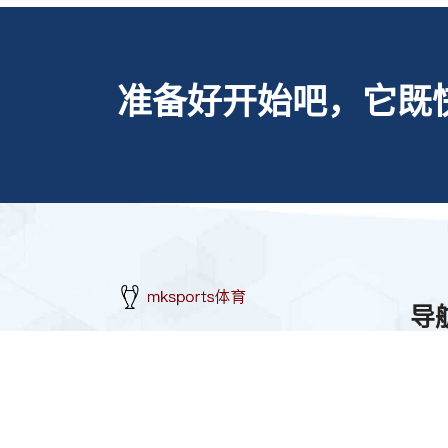
准备好开始吧，它既
导
MK体育（中国）国际平台-MK
SPORTS，致力于打造集体育资
讯、赛事直播、数据分析与运动交
流于一体的综合体育服务平台。依