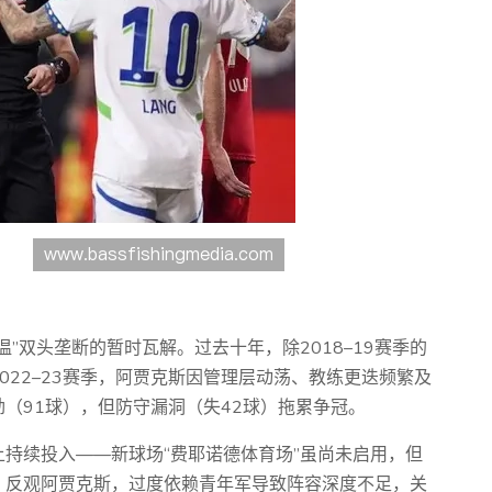
”双头垄断的暂时瓦解。过去十年，除2018–19赛季的
022–23赛季，阿贾克斯因管理层动荡、教练更迭频繁及
（91球），但防守漏洞（失42球）拖累争冠。
持续投入——新球场“费耶诺德体育场”虽尚未启用，但
。反观阿贾克斯，过度依赖青年军导致阵容深度不足，关