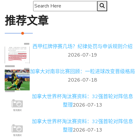
推荐文章
西甲红牌停赛几场？纪律处罚与申诉规则介绍
2026-07-19
加拿大对南非比赛回顾：一粒进球改变晋级格局
2026-07-18
加拿大世界杯淘汰赛资料：32强首轮对阵信息
整理
2026-07-13
加拿大世界杯淘汰赛资料：32强首轮对阵信息
整理
2026-07-13