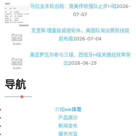
乌拉圭末轮出局：南美传统强队止步H组
2026-
07-07
克里斯·理查兹或被轮休，美国队淘汰赛防线提
前布局
2026-07-04
奥亚萨瓦尔参与三球，西班牙H组关键战效率突
出
2026-06-29
导航
介绍
mk体育
产品展示
新闻发布
服务宗旨