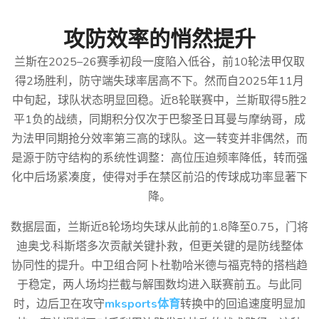
攻防效率的悄然提升
兰斯在2025–26赛季初段一度陷入低谷，前10轮法甲仅取
得2场胜利，防守端失球率居高不下。然而自2025年11月
中旬起，球队状态明显回稳。近8轮联赛中，兰斯取得5胜2
平1负的战绩，同期积分仅次于巴黎圣日耳曼与摩纳哥，成
为法甲同期抢分效率第三高的球队。这一转变并非偶然，而
是源于防守结构的系统性调整：高位压迫频率降低，转而强
化中后场紧凑度，使得对手在禁区前沿的传球成功率显著下
降。
数据层面，兰斯近8轮场均失球从此前的1.8降至0.75，门将
迪奥戈·科斯塔多次贡献关键扑救，但更关键的是防线整体
协同性的提升。中卫组合阿卜杜勒哈米德与福克特的搭档趋
于稳定，两人场均拦截与解围数均进入联赛前五。与此同
时，边后卫在攻守
mksports体育
转换中的回追速度明显加