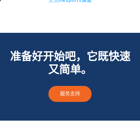
交流
mksports体育
准备好开始吧，它既快速
又简单。
服务支持