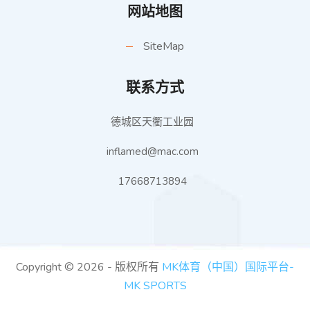
网站地图
SiteMap
联系方式
德城区天衢工业园
inflamed@mac.com
17668713894
Copyright © 2026 - 版权所有
MK体育（中国）国际平台-
MK SPORTS