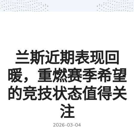
兰斯近期表现回
暖，重燃赛季希望
的竞技状态值得关
注
2026-03-04