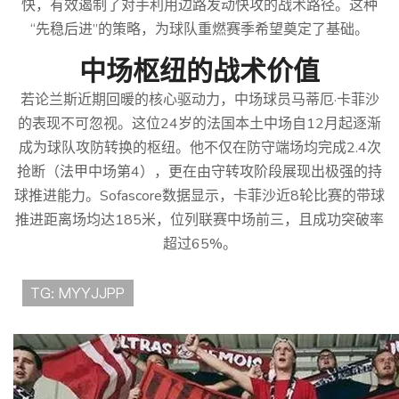
快，有效遏制了对手利用边路发动快攻的战术路径。这种
“先稳后进”的策略，为球队重燃赛季希望奠定了基础。
中场枢纽的战术价值
若论兰斯近期回暖的核心驱动力，中场球员马蒂厄·卡菲沙
的表现不可忽视。这位24岁的法国本土中场自12月起逐渐
成为球队攻防转换的枢纽。他不仅在防守端场均完成2.4次
抢断（法甲中场第4），更在由守转攻阶段展现出极强的持
球推进能力。Sofascore数据显示，卡菲沙近8轮比赛的带球
推进距离场均达185米，位列联赛中场前三，且成功突破率
超过65%。