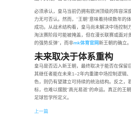
必须承认，皇马当前仍拥有欧洲顶级的阵容深
力无可否认。然而，“王朝”意味着持续数年的
成功。从战术结构看，皇马尚未解决中场控制
淘汰赛阶段可能被掩盖，但在漫长联赛或面对
的强势反弹”，而非
mk体育官网
新王朝的确立
未来取决于体系重构
皇马是否迈入新王朝，最终取决于能否在保留
其继任者能在未来1–2年内重建中场控制逻辑
色，则仍有望建立可持续的统治结构。反之，
标，也难以摆脱“高光易逝”的命运。真正的王
足球哲学所定义。
上一篇