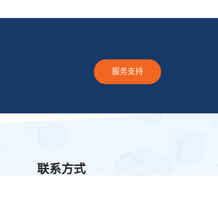
服务支持
联系方式
德城区天衢工业园
inflamed@mac.com