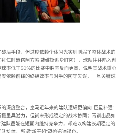
了破局手段，但过度依赖个体闪光实则削弱了整体战术的
拜仁时遭遇阿方索·戴维斯贴身盯防），球队往往陷入创
球率低于50%的比赛中胜率反而更高，说明其战术重心
高度依赖前锋的终结效率与对手的防守失误，一旦关键球
。
的深度整合，皇马近年来的建队逻辑更偏向“巨星补强”
新援虽具潜力，但尚未形成稳定的战术协同；青训出品如
式”建队虽能在短期内维持竞争力，却难以构建长期稳定的
队接续，所谓“新王朝”恐将迅速褪色。