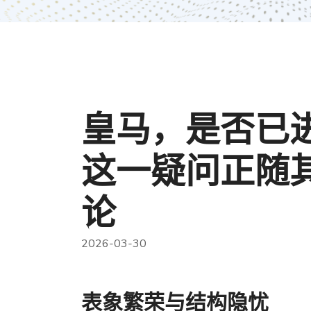
皇马，是否已
这一疑问正随
论
2026-03-30
表象繁荣与结构隐忧