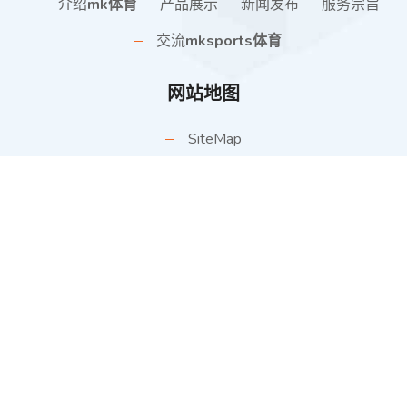
介绍
mk体育
产品展示
新闻发布
服务宗旨
交流
mksports体育
网站地图
SiteMap
联系方式
德城区天衢工业园
inflamed@mac.com
17668713894