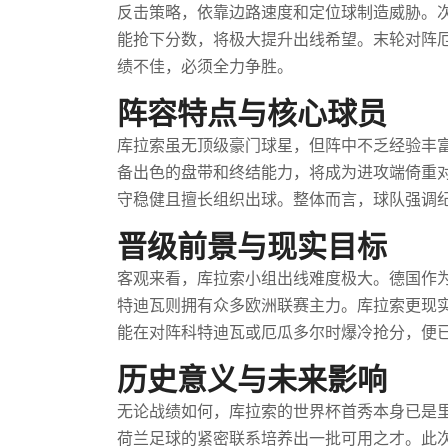
反击策略，依靠边路速度和定位球制造威胁。
能抢下分数，将极大提升出线希望。末轮对阵
绩不佳，必须全力争胜。
阵容特点与核心球员
库拉索虽无顶级豪门球星，但阵中不乏经验丰富
备出色的盘带和终结能力，将成为进攻端倚重对
守稳健且擅长组织出球。整体而言，球队强调
晋级前景与现实目标
客观来看，库拉索小组出线难度极大。德国作
特迪瓦则拥有众多欧洲联赛主力。库拉索更现
能在对阵科特迪瓦或厄瓜多尔时爆冷抢分，便
历史意义与未来影响
无论战绩如何，库拉索的世界杯首秀本身已是里
荷兰足球的紧密联系培养出一批可用之才。此