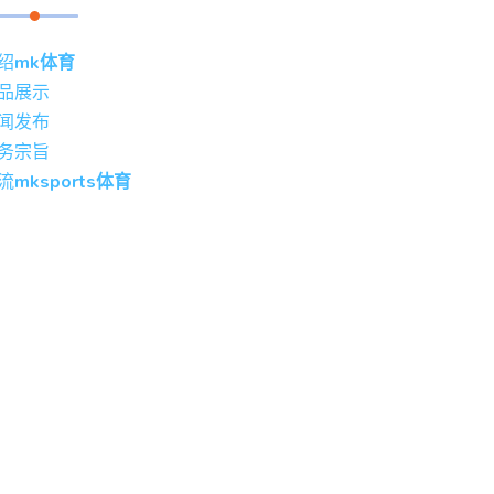
绍
mk体育
品展示
闻发布
务宗旨
流
mksports体育