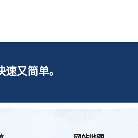
快速又简单。