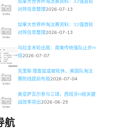
加拿大世界杯淘汰赛资料：32强首轮
对阵信息整理
2026-07-13
加拿大世界杯淘汰赛资料：32强首轮
对阵信息整理
2026-07-13
乌拉圭末轮出局：南美传统强队止步H
组
2026-07-07
克里斯·理查兹或被轮休，美国队淘汰
赛防线提前布局
2026-07-04
奥亚萨瓦尔参与三球，西班牙H组关键
战效率突出
2026-06-29
导航