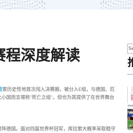
赛程深度解读
育
索历史性地首次闯入决赛圈，被分入E组，与德国、厄
小国而言堪称“死亡之组”，但也为其提供了在世界舞台
对阵德国。面对四届世界杯冠军，库拉索大概率采取稳守