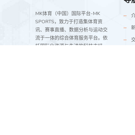
导
MK体育（中国）国际平台-MK
SPORTS，致力于打造集体育资
讯、赛事直播、数据分析与运动交
流于一体的综合体育服务平台。依
托国际化资源与先进的科技支持，
MK体育为用户提供权威、快速、
专业的体育体验，覆盖足球、篮
球、网球、电竞等多领域赛事。让
体育连接世界，让热爱成为力量！
Copyright © 2026 - 版权所有
MK体育（中国）国