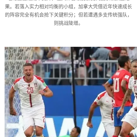
果。若落入实力相对均衡的小组，加拿大凭借近年快速成长
的阵容完全有机会抢下关键积分；但若遭遇多支传统强队，
则挑战陡增。