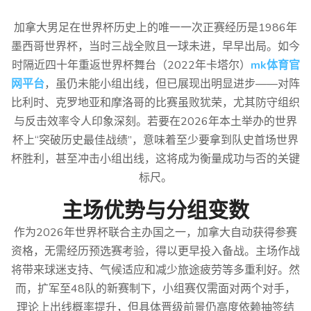
加拿大男足在世界杯历史上的唯一一次正赛经历是1986年
墨西哥世界杯，当时三战全败且一球未进，早早出局。如今
时隔近四十年重返世界杯舞台（2022年卡塔尔）
mk体育官
网平台
，虽仍未能小组出线，但已展现出明显进步——对阵
比利时、克罗地亚和摩洛哥的比赛虽败犹荣，尤其防守组织
与反击效率令人印象深刻。若要在2026年本土举办的世界
杯上“突破历史最佳战绩”，意味着至少要拿到队史首场世界
杯胜利，甚至冲击小组出线，这将成为衡量成功与否的关键
标尺。
主场优势与分组变数
作为2026年世界杯联合主办国之一，加拿大自动获得参赛
资格，无需经历预选赛考验，得以更早投入备战。主场作战
将带来球迷支持、气候适应和减少旅途疲劳等多重利好。然
而，扩军至48队的新赛制下，小组赛仅需面对两个对手，
理论上出线概率提升，但具体晋级前景仍高度依赖抽签结