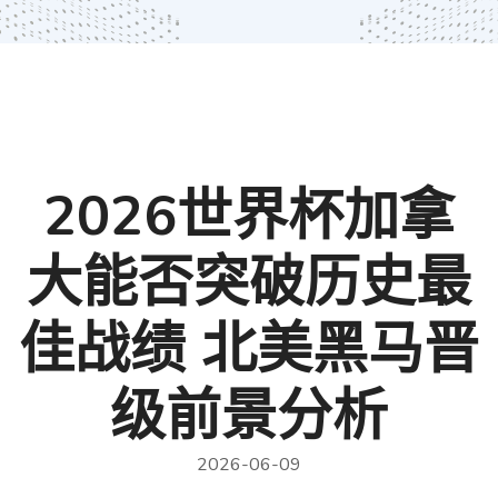
2026世界杯加拿
大能否突破历史最
佳战绩 北美黑马晋
级前景分析
2026-06-09