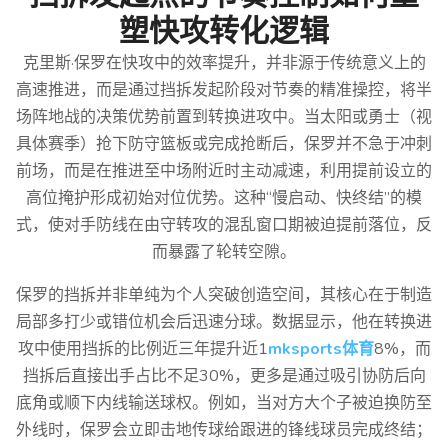
塑快攻转化逻辑
克里斯·保罗在快攻中的效率提升，并非源于传统意义上的
高速推进，而是通过挡拆发起阶段对节奏的精准操控，将半
场阵地战的决策优势前置到转换进攻中。当太阳或勇士（视
具体赛季）抢下防守篮板或完成抢断后，保罗并不急于冲刺
前场，而是在推进至中场附近时主动减速，利用提前设立的
高位掩护形成初始对位优势。这种“慢启动、快终结”的模
式，使对手防线在由守转攻的混乱窗口期被迫提前落位，反
而暴露了轮转空隙。
保罗的挡拆并非单纯为个人突破创造空间，其核心在于制造
局部多打少或错位机会后迅速分球。数据显示，他在转换进
攻中使用挡拆的比例近三年提升近1
mksports体育
8%，而
挡拆后直接出手占比不足30%，更多是通过吸引协防后向
底角或顺下内线输送球权。例如，当对方大个子被迫换防至
外线时，保罗会立即击地传球给跟进的锋线球员完成终结；