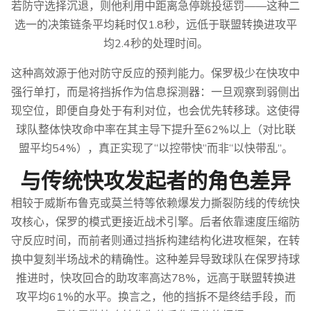
若防守选择沉退，则他利用中距离急停跳投惩罚——这种二
选一的决策链条平均耗时仅1.8秒，远低于联盟转换进攻平
均2.4秒的处理时间。
这种高效源于他对防守反应的预判能力。保罗极少在快攻中
强行单打，而是将挡拆作为信息探测器：一旦观察到弱侧出
现空位，即便自身处于有利对位，也会优先转移球。这使得
球队整体快攻命中率在其主导下提升至62%以上（对比联
盟平均54%），真正实现了“以控带快”而非“以快带乱”。
与传统快攻发起者的角色差异
相较于威斯布鲁克或莫兰特等依赖爆发力撕裂防线的传统快
攻核心，保罗的模式更接近战术引擎。后者依靠速度压缩防
守反应时间，而前者则通过挡拆构建结构化进攻框架，在转
换中复刻半场战术的精确性。这种差异导致球队在保罗持球
推进时，快攻回合的助攻率高达78%，远高于联盟转换进
攻平均61%的水平。换言之，他的挡拆不是终结手段，而